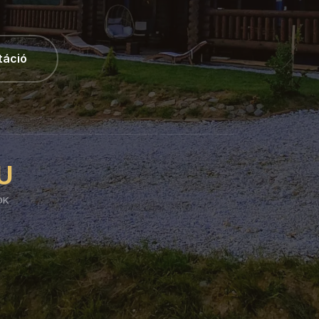
táció
U
OK