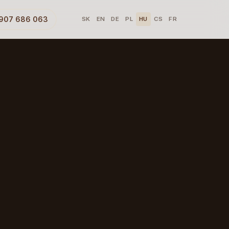
 907 686 063
SK
EN
DE
PL
HU
CS
FR