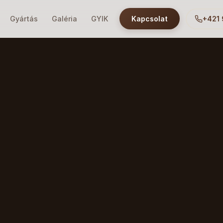
Gyártás
Galéria
GYIK
Kapcsolat
+421