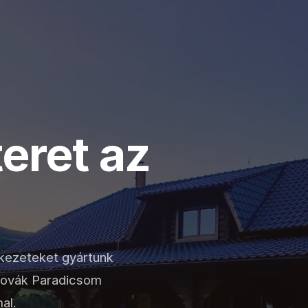
teret az
rkezeteket gyártunk
zlovák Paradicsom
al.