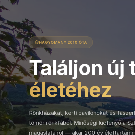
HAGYOMÁNY 2010 ÓTA
Találjon új 
életéhez
Rönkházakat, kerti pavilonokat és fasze
tömör rönkfából. Minőségi lucfenyő a S
magaslatairól — akár 200 év élettartamm