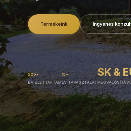
Termékeink
Ingyenes konzul
SK & E
200+
15+
ÉV ÉLETTARTAM
ÉV TAPASZTALAT
MEGVALÓSÍTÁS